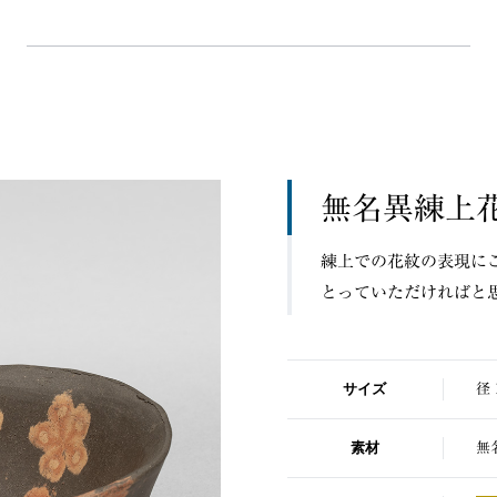
無名異練上
練上での花紋の表現に
とっていただければと
サイズ
径 
素材
無