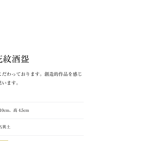
花紋酒盌
こだわっております。創造的作品を感じ
思います。
10cm、高 4.5cm
名異土