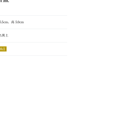
5.5cm、高 5.0cm
名異土