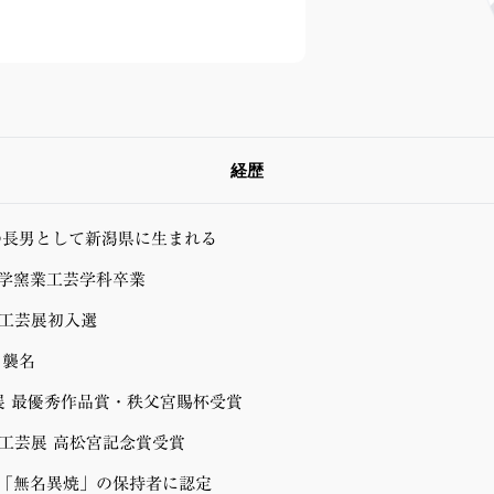
経歴
の長男として新潟県に生まれる
学窯業工芸学科卒業
統工芸展初入選
を襲名
展 最優秀作品賞・秩父宮賜杯受賞
統工芸展 高松宮記念賞受賞
「無名異焼」の保持者に認定