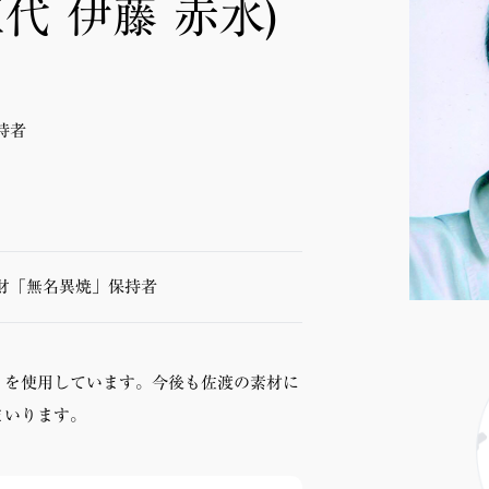
代 伊藤 赤水)
持者
財「無名異焼」保持者
）を使用しています。今後も佐渡の素材に
まいります。