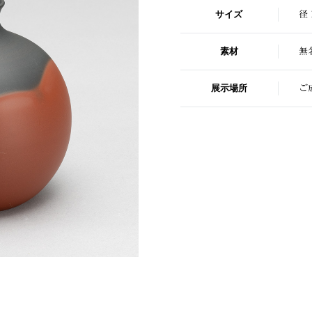
サイズ
径 
素材
無
展示場所
ご