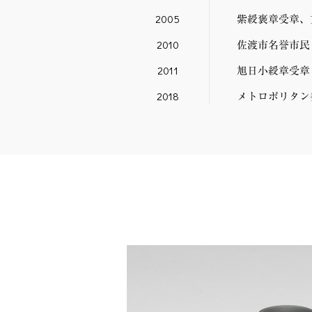
2005
紫綬褒章受章、
2010
佐渡市名誉市民
2011
旭日小綬章受章
2018
メトロポリタン