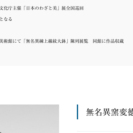
文化庁主催「日本のわざと美」展全国巡回
となる
美術館にて「無名異練上線紋大鉢」陳列展覧 同館に作品収蔵
無名異窯変