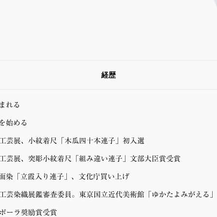
経歴
まれる
を始める
統工芸展、小紋着尺「木瓜四十本連子」初入選
統工芸展、突彫小紋着尺「組み違い連子」文部大臣賞受賞
面染「立霞入り連子」、文化庁買い上げ
統工芸染織展鑑審査委員。東京国立近代美術館「ゆかたよみがえる
別ポーラ奨励賞受賞