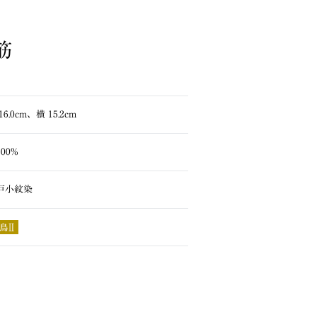
筋
16.0cm、横 15.2cm
00%
戸小紋染