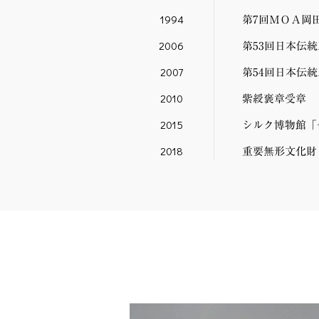
1994
第7回ＭＯＡ岡
2006
第53回日本伝
2007
第54回日本伝
2010
紫綬褒章受章
2015
シルク博物館「
2018
重要無形文化財