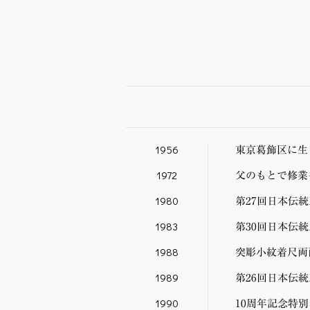
1956
東京葛飾区に生
1972
父のもとで修業
1980
第27回日本伝
1983
第30回日本伝
1988
突彫小紋着尺両
1989
第26回日本伝
1990
10周年記念特