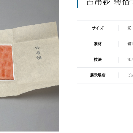
古帛紗 菊格
サイズ
縦 
素材
絹1
技法
江
展示場所
ご