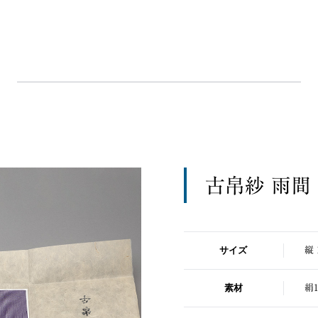
古帛紗 雨間
サイズ
縦 
素材
絹1