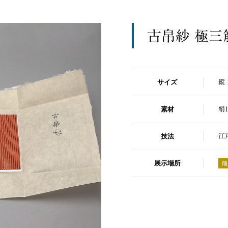
古帛紗 極三
サイズ
縦 
素材
絹1
技法
江
展示場所