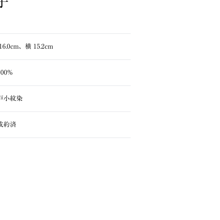
子
16.0cm、横 15.2cm
00%
戸小紋染
成約済