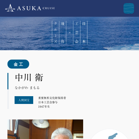
金工
中川 衛
なかがわ まもる
重要無形文化財保持者
人間国宝
日本工芸会参与
1947年生