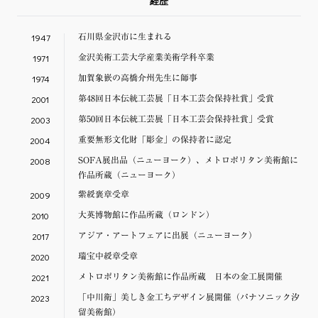
経歴
1947
石川県金沢市に生まれる
1971
金沢美術工芸大学産業美術学科卒業
1974
加賀象嵌の高橋介州先生に師事
2001
第48回日本伝統工芸展「日本工芸会保持社賞」受賞
2003
第50回日本伝統工芸展「日本工芸会保持社賞」受賞
2004
重要無形文化財「彫金」の保持者に認定
2008
SOFA展出品（ニューヨーク）、メトロポリタン美術館に
作品所蔵（ニューヨーク）
2009
紫綬褒章受章
2010
大英博物館に作品所蔵（ロンドン）
2017
アジア・アートフェアに出展（ニューヨーク）
2020
瑞宝中綬章受章
2021
メトロポリタン美術館に作品所蔵 日本の金工展開催
2023
「中川衛」美しき金工ちデザイン展開催（パナソニック汐
留美術館）