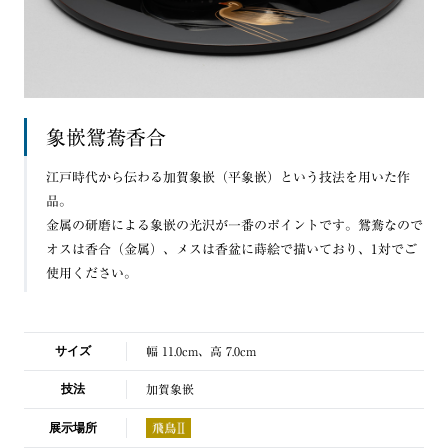
象嵌鴛鴦香合
江戸時代から伝わる加賀象嵌（平象嵌）という技法を用いた作
品。
金属の研磨による象嵌の光沢が一番のポイントです。鴛鴦なので
オスは香合（金属）、メスは香盆に蒔絵で描いており、1対でご
使用ください。
サイズ
幅 11.0cm、高 7.0cm
技法
加賀象嵌
展示場所