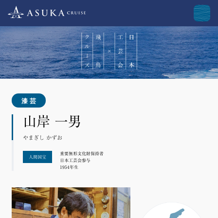
漆芸
山岸 一男
やまぎし かずお
重要無形文化財保持者
人間国宝
日本工芸会参与
1954年生