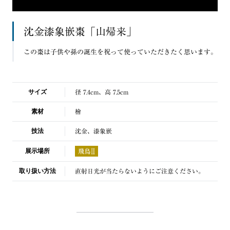
沈金漆象嵌棗「山帰来」
この棗は子供や孫の誕生を祝って使っていただきたく思います。
サイズ
径 7.4cm、高 7.5cm
素材
檜
技法
沈金、漆象嵌
展示場所
取り扱い方法
直射日光が当たらないようにご注意ください。