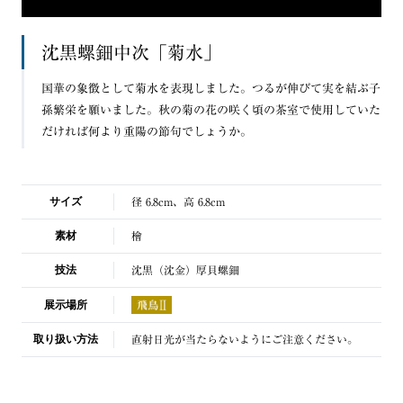
沈黒螺鈿中次「菊水」
国華の象徴として菊水を表現しました。つるが伸びて実を結ぶ子
孫繁栄を願いました。秋の菊の花の咲く頃の茶室で使用していた
だければ何より重陽の節句でしょうか。
サイズ
径 6.8cm、高 6.8cm
素材
檜
技法
沈黒（沈金）厚貝螺鈿
展示場所
取り扱い方法
直射日光が当たらないようにご注意ください。