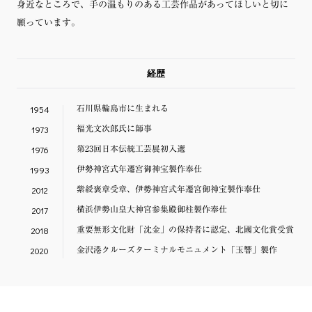
身近なところで、手の温もりのある工芸作品があってほしいと切に
願っています。
経歴
1954
石川県輪島市に生まれる
1973
福光文次郎氏に師事
1976
第23回日本伝統工芸展初入選
1993
伊勢神宮式年遷宮御神宝製作奉仕
2012
紫綬褒章受章、伊勢神宮式年遷宮御神宝製作奉仕
2017
横浜伊勢山皇大神宮参集殿御柱製作奉仕
2018
重要無形文化財「沈金」の保持者に認定、北國文化賞受賞
2020
金沢港クルーズターミナルモニュメント「玉響」製作