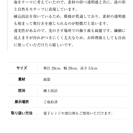
海をテーマに考えていたので、素材の持つ透明感と共に、波の形
と自然をモチーフに表現しています。
練込技法を用いているため、模様が貫通しており、素材の透明感
も相まって奥行きを感じられるのが特徴だと思います。
透光性があるので、光のさす場所での飾り皿も綺麗です。繊細に
見えますが汚れがつきにくく丈夫なため、お料理皿としても自由
に使っていただけたら嬉しいです。
サイズ
奥行 29cm、幅 29cm、高さ 5.5cm
素材
磁器
技法
練上技法
展示場所
ご成約済
取り扱い方法
電子レンジや漂白剤もご使用いただけます。