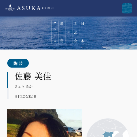
陶芸
佐藤 美佳
さとう みか
日本工芸会正会員