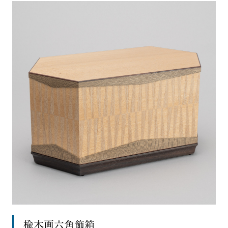
楡木画六角飾箱