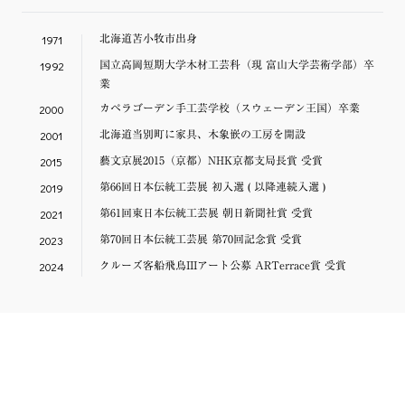
1971
北海道苫小牧市出身
1992
国立高岡短期大学木材工芸科（現 富山大学芸術学部）卒
業
2000
カペラゴーデン手工芸学校（スウェーデン王国）卒業
2001
北海道当別町に家具、木象嵌の工房を開設
2015
藝文京展2015（京都）NHK京都支局長賞 受賞
2019
第66回日本伝統工芸展 初入選 ( 以降連続入選 )
2021
第61回東日本伝統工芸展 朝日新聞社賞 受賞
2023
第70回日本伝統工芸展 第70回記念賞 受賞
2024
クルーズ客船飛鳥IIIアート公募 ARTerrace賞 受賞