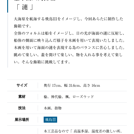
「 漣 」
大海原を航海する飛鳥IIIをイメージし、今回あらたに制作した
飾箱です。
全体のフォルムは船をイメージし、日の光が海面の漣に反射し、
船体の側面に映り込んだ様子を木画を用いて表現いたしました。
木画を用いて海面の漣を表現する為のバランスに苦心しました。
眺めて楽しい、蓋を開けて楽しい、物を入れる事を考えて楽し
い。そんな飾箱に挑戦してます。
サイズ
奥行 17cm、幅 31.6cm、高さ 16cm
素材
楡、神代楡、楓、ローズウッド
技法
木画、指物
展示場所
木工芸品なので「 高温多湿、温度差の激しい所、