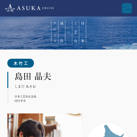
木竹工
島田 晶夫
しまだ あきお
日本工芸会正会員
1971年生