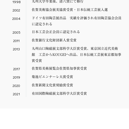
1998
九州大学卒業後、清六窯にて修行
2002
佐賀美術協会展美協賞受賞・日本伝統工芸展入選
2004
ドイツ有田陶芸展出品 実績を評価され有田陶芸協会会員
に認定される
2005
日本工芸会正会員に認定される
2011
佐賀銀行文化財団新人賞受賞
2013
九州山口陶磁展文部科学大臣賞受賞、東京国立近代美術
館 工芸からKOUGEIへ出品、日本伝統工芸展東京都知事
賞受賞
2017
佐賀県美術展覧会佐賀県知事賞受賞
2019
菊池ビエンナーレ大賞受賞
2020
佐賀新聞文化賞奨励賞受賞
2021
有田国際陶磁展文部科学大臣賞受賞