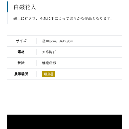
白磁花入
磁土にロクロ、それに手によって柔らかな作品となります。
サイズ
径10.8cm、高17.9cm
素材
天草陶石
技法
轆轤成形
展示場所