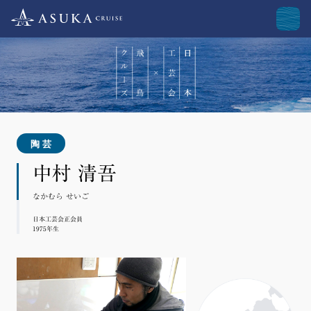
陶芸
中村 清吾
なかむら せいご
日本工芸会正会員
1975年生