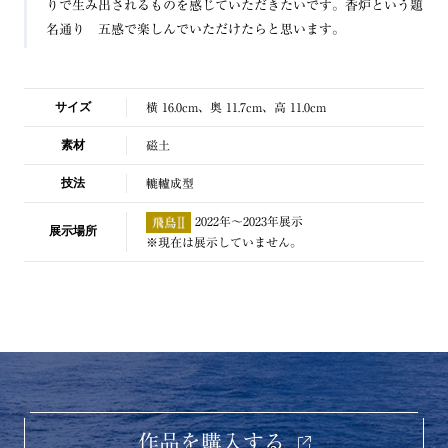
りで生み出されるものを感じていただきたいです。香炉という題
名通り 五感で楽しんでいただけたらと思います。
サイズ
横 16.0cm、奥 11.7cm、高 11.0cm
素材
磁土
技法
轆轤成型
2022年～2023年展示
展示場所
※現在は展示していません。
作品を購入する