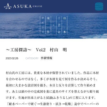
～工房探訪～ Vol.2 村山 明
2023.02.28
CATEGORY
作家情報
村山氏の工房には、貴重な木材が保管されていました。作品に木材
を合わせるのではなく、多くが木材を見て何を作るか決めるそう。
最初に大まかな設計図を描き、木目と反りを計算して作り始めま
す。あとは頭の中の完成図を基に道具のサイズを替えながら彫り続
けます。生地が出来上がると拭漆(ふきうるし)の工程に入ります。
「耐水ペーパーで研ぐ→生漆塗り・拭き→乾燥」途中でペーパーの